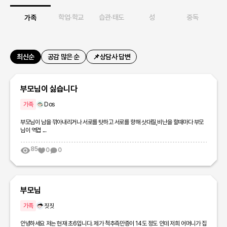
강
학업·학교
습관·태도
성
중독
가족
최신순
공감 많은 순
📌상담사 답변
부모님이 싫습니다
가족
Dos
부모님이 남을 깎아내리거나 서로를 탓하고 서로를 향해 삿대질,비난을 할때마다 부모
님이 역겹 ...
85
0
0
부모님
가족
짓짓
안녕하세요 저는 현재 초6입니다. 제가 척추측만증이 14도 정도 인데 저희 어머니가 집