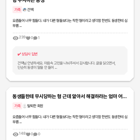
형 무시하는 동생
가족
건땍
요즘들어 너무 힘들다. 내가 다른 형들보다는 착한 형이라고 생각함 한번도 동생한테 심
부름 ...
239
0
1
✔️
상담사 답변
건땍님 안녕하세요. 마음속 고민을 나눠주셔서 감사합니다. 글을 읽으면서,
단순히 동생이 말을 안 들어 ...
동생들한테 무시당하는 형 근데 알아서 해결하라는 엄마 어떡
해?
가족
탈퇴한 회원
요즘들어 너무 힘들다. 내가 다른 형들보다는 착한 형이라고 생각함 한번도 동생한테 심
부름 ...
148
0
0