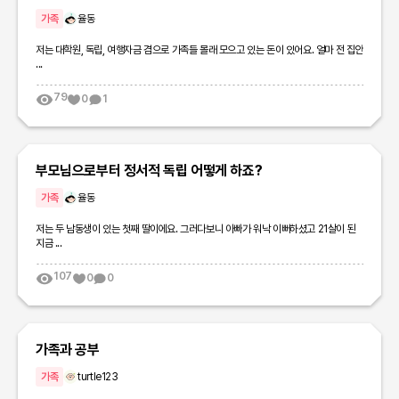
가족
율동
저는 대학원, 독립, 여행자금 겸으로 가족들 몰래 모으고 있는 돈이 있어요. 얼마 전 집안
...
79
0
1
부모님으로부터 정서적 독립 어떻게 하죠?
가족
율동
저는 두 남동생이 있는 첫째 딸이에요. 그러다보니 아빠가 워낙 이뻐하셨고 21살이 된
지금 ...
107
0
0
가족과 공부
가족
turtle123