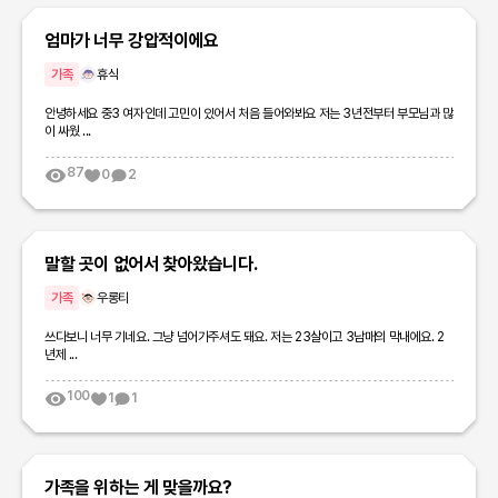
엄마가 너무 강압적이에요
가족
휴식
안녕하세요 중3 여자인데 고민이 있어서 처음 들어와봐요 저는 3년전부터 부모님과 많
이 싸웠 ...
87
0
2
말할 곳이 없어서 찾아왔습니다.
가족
우롱티
쓰다보니 너무 기네요. 그냥 넘어가주셔도 돼요. 저는 23살이고 3남매의 막내에요. 2
년제 ...
100
1
1
가족을 위하는 게 맞을까요?