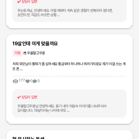
✔️
상담사 답변
웃는토끼님, 안녕하세요. 어릴 때부터 계속 같은 경험이 반복되어 왔다면,
성인이 된 지금도 비슷한 상황 ...
19살인데 이게 맞을까요
가족
우울말고우웅
저희 부모님이 통제가 좀 심하세요 통금부터 하나하나 여러가지로요 제가 이걸 쓰는 게
또 폰 ...
177
0
0
✔️
상담사 답변
우울말고우웅님 안녕하세요. 용기 내어 마음속 이야기를 나눠주셔서
감사합니다. 19살이라는 나이에 부모 ...