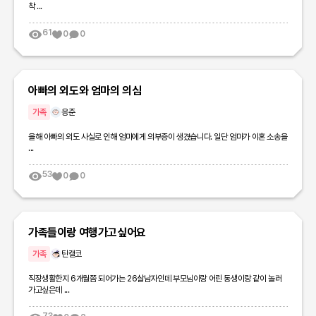
착 ...
61
0
0
아빠의 외도와 엄마의 의심
가족
응준
올해 아빠의 외도 사실로 인해 엄마에게 의부증이 생겼습니다. 일단 엄마가 이혼 소송을
...
53
0
0
가족들이랑 여행가고싶어요
가족
틴캘코
직장생활한지 6개월쯤 되어가는 26살남자인데 부모님이랑 어린 동생이랑 같이 놀러
가고싶은데 ...