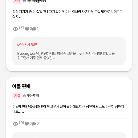
가족
Byeongwon
항상 자기가 좀 더 살았으니 자기 말이 맞다는 아빠랑 자존감 낮은걸 밖으로 보여주고
싶지 ...
157
0
1
✔️
상담사 답변
Byeongwon님, 안녕하세요. 마음속 고민을 나눠주셔서 감사합니다. 글을
읽으면서 가장 먼저 들었던 ...
아들 편애
가족
웃는토끼
어릴때부터 남동생과 편애 받으면서 살아 왔는데요 다큰 성인이 되고도 여전히 심해지
네요... ...
191
0
0