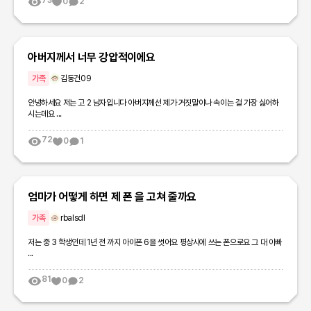
73
0
2
아버지께서 너무 강압적이에요
가족
김동건09
안녕하세요 저는 고 2 남자입니다 아버지께선 제가 거짓말이나 속이는 걸 가장 싫어하
시는데요 ...
72
0
1
엄마가 어떻게 하면 제 폰 을 고쳐 줄까요
가족
rbalsdl
저는 중 3 학생인데 1년 전 까지 아이폰 6을 썻어요 평상시에 쓰는 폰으로요 그 대 아빠
...
81
0
2