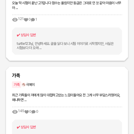
오늘 막 시험이 끝난 고1입니다 점수는 올랐지만 등급은 그대로 인 것 같아 마음이 너무
아 ...
121
0
1
✔️
상담사 답변
turtle123님, 안녕하세요. 글을 읽다 보니 시험 이야기로 시작했지만, 사실은
시험보다 더 오래 ...
가족
가족
극복이
최근 가족들이 저에게 많이 대접하고있는 느낌이들어요 전 그게 너무 부담스러웠어요,
왜냐하면 ...
145
0
0
✔️
상담사 답변