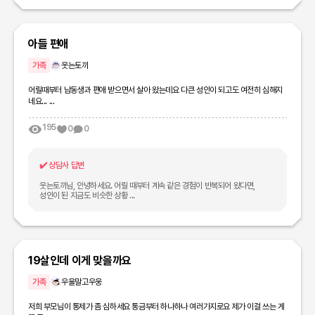
아들 편애
가족
웃는토끼
어릴때부터 남동생과 편애 받으면서 살아 왔는데요 다큰 성인이 되고도 여전히 심해지
네요... ...
195
0
0
✔️
상담사 답변
웃는토끼님, 안녕하세요. 어릴 때부터 계속 같은 경험이 반복되어 왔다면,
성인이 된 지금도 비슷한 상황 ...
19살인데 이게 맞을까요
가족
우울말고우웅
저희 부모님이 통제가 좀 심하세요 통금부터 하나하나 여러가지로요 제가 이걸 쓰는 게