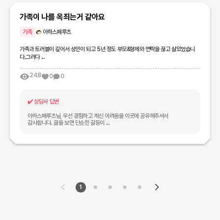
가족이 나를 옥죄는거 같아요
가족
아하스페루츠
가족과 트러블이 깊어서 성인이 되고 5년 정도 부모&형제와 연락을 끊고 살았었습니
다.그러다 ...
248
0
0
✔️
상담사 답변
아하스페루츠님, 우선 경험하고 계신 어려움을 이곳에 공유해주셔서
감사합니다. 글을 보면 단순한 갈등이 ...
1