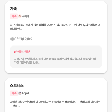
가족
가족
극복이
최근 가족들이 저에게 많이 대접하고있는 느낌이들어요 전 그게 너무 부담스러웠어요,
왜냐하면 ...
148
0
0
✔️
상담사 답변
극복이님, 안녕하세요. 용기 내어 마음을 들려주셔서 감사합니다. 글을 읽으며
가장 마음에 남은 것은 ...
스트레스
가족
Anjwl
저에겐 3살 어린 남동생이 있는데 자주 깐족거리는 성격이에요 그런데 저희 아버지는
그런걸 ...