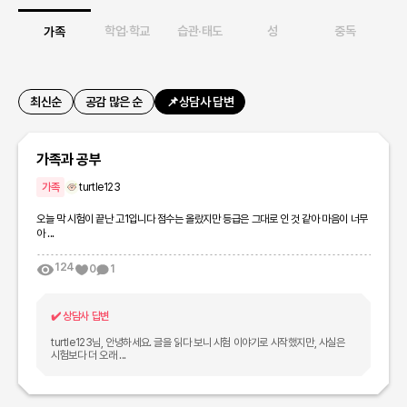
강
학업·학교
습관·태도
성
중독
가족
최신순
공감 많은 순
📌상담사 답변
가족과 공부
가족
turtle123
오늘 막 시험이 끝난 고1입니다 점수는 올랐지만 등급은 그대로 인 것 같아 마음이 너무
아 ...
124
0
1
✔️
상담사 답변
turtle123님, 안녕하세요. 글을 읽다 보니 시험 이야기로 시작했지만, 사실은
시험보다 더 오래 ...