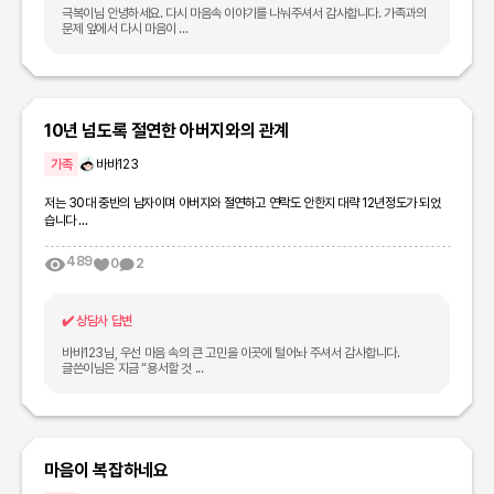
극복이님 안녕하세요. 다시 마음속 이야기를 나눠주셔서 감사합니다. 가족과의
문제 앞에서 다시 마음이 ...
10년 넘도록 절연한 아버지와의 관계
가족
바바123
저는 30대 중반의 남자이며 아버지와 절연하고 연락도 안한지 대략 12년정도가 되었
습니다 ...
489
0
2
✔️
상담사 답변
바바123님, 우선 마음 속의 큰 고민을 이곳에 털어놔 주셔서 감사합니다.
글쓴이님은 지금 “용서할 것 ...
마음이 복잡하네요