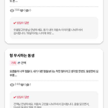
또 폰 ...
184
0
0
✔️
상담사 답변
우울말고우웅님 안녕하세요. 용기 내어 마음속 이야기를 나눠주셔서
감사합니다. 19살이라는 나이에 부모 ...
형 무시하는 동생
가족
건땍
요즘들어 너무 힘들다. 내가 다른 형들보다는 착한 형이라고 생각함 한번도 동생한테 심
부름 ...
248
0
1
✔️
상담사 답변
건땍님 안녕하세요. 마음속 고민을 나눠주셔서 감사합니다. 글을 읽으면서,
단순히 동생이 말을 안 들어 ...