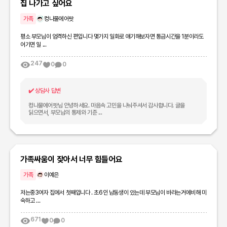
집 나가고 싶어요
가족
컹나물에어팟
평소 부모님이 엄격하신 편입니다 몇가지 일화로 얘기해보자면 통금시간을 1분이라도
어기면 일 ...
247
0
0
✔️
상담사 답변
컹나물에어팟님 안녕하세요. 마음속 고민을 나눠주셔서 감사합니다. 글을
읽으면서, 부모님의 통제와 기준 ...
가족싸움이 잦아서 너무 힘들어요
가족
이예은
저는중3여자 집에서 첫째입니다 . 초6인 남동생이 있는데 부모님이 바라는거에비해 미
숙하고 ...
671
0
0