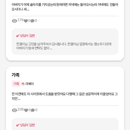
아버지가 어제 술자리를 가지셨는데 원래라면 저녁에는 들어오시는데 저녁에도 안들어
오시더니 새 ...
179
0
0
✔️
상담사 답변
한결이님 고민을 남겨주셔서 감사합니다. 한결이님 입장에서는 평소와 다르게
아버지가 밤새 연락도 없이 ...
가족
가족
극복이
전 이전에도 이 사이트에서 도움을 받았어요 다행해 그 길은 성공적이게 이끌었어요 그
치만 ...
205
0
0
✔️
상담사 답변