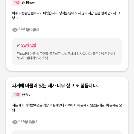
가족
Ehowl
아주 오랫동안 큰누나가 미웠습니다. 생각은 많이 하지 않고 지난 일은 얼마 안가서 그
냥 ...
244
0
2
✔️
상담사 답변
Ehowl님 마음 속 고민을 공유하고 나눠주셔서 감사합니다. 글쓴이님은 단순히
누나가 싫다기보다, 오랫 ...
과거에 머물러 있는 제가 너무 싫고 또 힘듬니다.
가족
Vv
저는 제가 기억할수있는 가장 어릴때부터 가족에 대해 문제가 있었는데요. 이 문제는 오
랫 ...
213
0
1