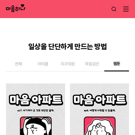
일상을 단단하게 만드는 방법
웹툰
전체
아티클
지구대원
마음검진