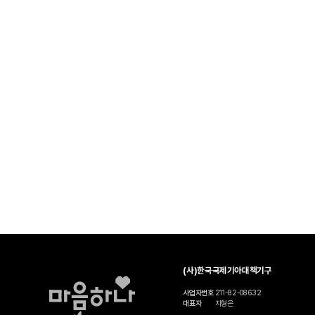
(사)한국국제기아대책기구
사업자번호
211-82-08632
대표자
지형은