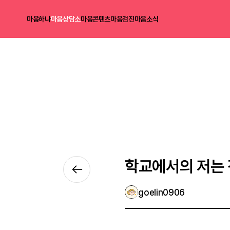
마음하나
마음상담소
마음콘텐츠
마음검진
마음소식
학교에서의 저는 
goelin0906