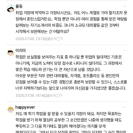
율동
취업 걱정에 막막하고 걱정되시군요.. 저도 어느 계열로 가야 할지조차 못
정해서 혼란스럽거든요.. 학점 뿐만 아니라 여러 경험을 통해 얻은 역량을
살펴보는 자기소개서의 비중도 크니까 소규모 대외활동 같은 것부터
시작해서 보완해보는 건 어떨까요?
1
2026.07.06. 23:13
답글쓰기
이리미
학점은 성실함을 보여주는 지표 중 하나일 뿐 취업의 절대적인 기준은
아니기에, 지금의 노력이 당장 점수로 나타나지 않더라도 그 과정에서
쌓은 학습 태도와 끈기는 더 큰 자산으로 남을 것입니다.
아쉬운 부분은 직무 관련 대외활동, 자격증, 포트폴리오 등 본인만의
강점을 보여줄 수 있는 다른 경험으로 충분히 보완할 수 있으니, 스스로를
너무 자책하기보다는 앞으로 나아가며 자신감을 가지셨으면 좋겠습니다.
1
2026.07.09. 14:14
답글쓰기
happyever
저도 매 학기 학점을 잘 받을 수 있을지 걱정이 돼요. 하지만 목표하는
학점을 받기 위해 열심히 공부한 그 순간만큼은 나중에 생각했을 때도
뿌듯하고 그 다음 학기때도 열심히 해야겠다는 의지를 갖게
해주더라고요. 그래서 지금 당장은 취업도 고민이 되지만 그 순간 열심히