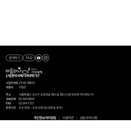
문의하기
FAQ
(사)한국국제기아대책기구
사업자번호
211-82-08632
대표자
지형은
주소
서울특별시 강서구 공항대로 59다길 109 (사)한국국제기아대책기구
대표전화
02-544-9544
FAX
02-514-7213
운영시간
오전 9:00 ~ 오후 6:00 (토/공휴일 휴무)
개인정보처리방침
이용약관
상담 유의사항
ⓒ KFHI All rights reserved.