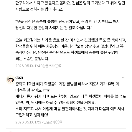
한구석에서 느끼고 있을지도 몰라요. 진심은 말의 크기보다 그 뒤에 담긴
사랑으로 전해지는 법이니까요.
"오늘 당신은 충분히 훌륭한 선생님이었고, 소리 한 번 지른다고 해서
당신의 따뜻한 본성이 사라지는 건 결코 아닙니다."
오늘 퇴근길에는 차가운 음료 한 잔 마시면서 긴장했던 목도 좀 축이시고,
학생들을 위해 애쓴 치유님의 마음에게 "오늘 정말 수고 많았어"라고 꼭
속삭여주세요. 당신은 존재만으로도 학생들에게 충분히 좋은 귀감이
되는 소중한 분입니다.
0
2026.05.10. 11:49
답글쓰기
dozi
중학교 1학년 때가 학생들이 가장 활발할 때라서 지도하기가 유독 더
어려운 것 같아요 ㅠㅠ
​게다가 듣기 평가 때 떠드는 학생이 있으면 다른 학생들이 피해를 볼 수도
있으니까, 당시에는 어쩔 수 없는 상황이셨을 거에요.
​소리 지르고 나서 이렇게 마음 불편해하시는 것 자체가 마음이 예쁘셔서
그런거라고 생각해요!
0
2026.05.10. 17:37
답글쓰기