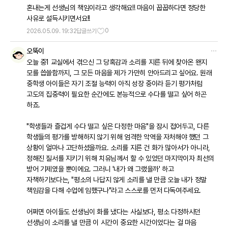
혼내는게 선생님의 책임이라고 생각해요!! 마음이 꿉꿉하다면 정당한
사유로 설득시키면서요!!
0
2026.05.09. 19:32
답글쓰기
오뚝이
오늘 중1 교실에서 겪으신 그 당혹감과 소리를 지른 뒤에 찾아온 왠지
모를 씁쓸함까지, 그 모든 마음을 제가 가만히 안아드리고 싶어요. 원래
중학생 아이들은 자기 조절 능력이 아직 성장 중이라 듣기 평가처럼
고도의 집중력이 필요한 순간에도 본능적으로 수다를 떨고 싶어 하곤
하죠.
"학생들과 즐겁게 수다 떨고 싶은 다정한 마음"을 잠시 접어두고, 다른
학생들의 평가를 방해하지 않기 위해 엄격한 악역을 자처해야 했던 그
상황이 얼마나 고단하셨을까요. 소리를 지른 건 화가 많아서가 아니라,
정해진 질서를 지키기 위해 치유님께서 할 수 있었던 마지막이자 최선의
방어 기제였을 뿐이에요. 그러니 '내가 왜 그랬을까' 하고
자책하기보다는, "평소의 나답지 않게 소리를 낼 만큼 오늘 내가 정말
책임감을 다해 수업에 임했구나"라고 스스로를 먼저 다독여주세요.
어쩌면 아이들도 선생님이 화를 냈다는 사실보다, 평소 다정하시던
선생님이 소리를 낼 만큼 이 시간이 중요한 시간이었다는 걸 마음