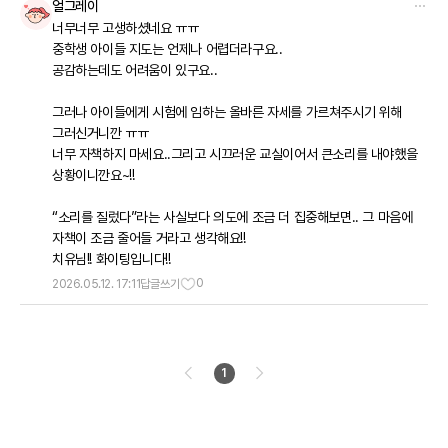
얼그레이
너무너무 고생하셨네요 ㅠㅠ
중학생 아이들 지도는 언제나 어렵더라구요..
공감하는데도 어려움이 있구요..
그러나 아이들에게 시험에 임하는 올바른 자세를 가르쳐주시기 위해
그러신거니깐 ㅠㅠ
너무 자책하지 마세요..그리고 시끄러운 교실이어서 큰소리를 내야했을
상황이니깐요~!!
“소리를 질렀다”라는 사실보다 의도에 조금 더 집중해보면.. 그 마음에
자책이 조금 줄어들 거라고 생각해요!!
치유님!! 화이팅입니다!!
0
2026.05.12. 17:11
답글쓰기
1