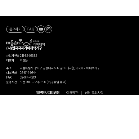
문의하기
FAQ
(사)한국국제기아대책기구
사업자번호
211-82-08632
대표자
지형은
주소
서울특별시 강서구 공항대로 59다길 109 (사)한국국제기아대책기구
대표전화
02-544-9544
FAX
02-514-7213
운영시간
오전 9:00 ~ 오후 6:00 (토/공휴일 휴무)
개인정보처리방침
이용약관
상담 유의사항
ⓒ KFHI All rights reserved.
한국국제기아대책기구는 2017년, 유엔 경제사회이사회(UN ECOSOC)의 특별협의지위(Special
Consultative Status)를 획득한 단체입니다.