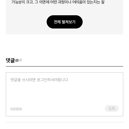
가능성이 크고, 그 이면에 어떤 과정이나 어려움이 있는지는 잘
드러나지 않는 경우가 많아요. 그래서 비교가 계속될수록 스스로를 더
힘들게 만들 수 있습니다.
전체 펼쳐보기
또 쉽게 지친다는 느낌은 “약해서”라기보다, 지금까지 많은 에너지를
써왔거나 마음이 많이 지쳐 있는 상태일 수도 있어요.
그래서 같은 상황에서도 더 버겁게 느껴질 수 있습니다.
지금은 다른 사람의 속도를 따라가기보다, 민들레31님에게 맞는 속도와
방향을 조금씩 찾아가는 과정이 필요할 수 있어요.
댓글
0
민들레31님의 마음이 조금 더 가벼워지고, 자신을 덜 힘들게 바라볼 수
있기를 응원합니다.
등록
0
/2000