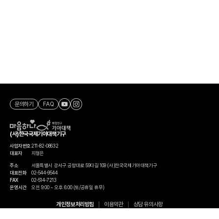
문의하기
FAQ
(사)한국국제기아대책기구
사업자번호
211-82-08632
대표자
지형은
주소
서울특별시 강서구 공항대로 59다길 109 (사)한국국제기아대책기구
대표전화
02-544-9544
FAX
02-514-7213
운영시간
오전 9:00 ~ 오후 6:00 (토/공휴일 휴무)
개인정보처리방침
이용약관
상담 유의사항