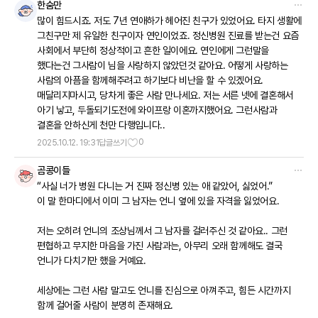
한숨만
이곳에도 언제든 다시 찾아오셔서 이야기해주세요.
많이 힘드시죠. 저도 7년 연애하가 헤어진 친구가 있었어요. 타지 생활에
글쓴님의 삶이 다시 조금씩 온기를 되찾기를 진심으로 응원합니다.
그친구만 제 유일한 친구이자 연인이었죠. 정신병원 진료를 받는건 요즘
사회에서 부단히 정상적이고 흔한 일이에요. 연인에게 그런말을
했다는건 그사람이 님을 사랑하지 않았던것 같아요. 어떻게 사랑하는
사람의 아픔을 함께해주려고 하기보다 비난을 할 수 있겠어요.
매달리지마시고, 당차게 좋은 사람 만나세요. 저는 서른 넷에 결혼해서
아기 낳고, 두돌되기도전에 와이프랑 이혼까지했어요. 그런사람과
결혼을 안하신게 천만 다행입니다..
0
2025.10.12. 19:31
답글쓰기
곰콩이들
“사실 너가 병원 다니는 거 진짜 정신병 있는 애 같았어, 싫었어.”
이 말 한마디에서 이미 그 남자는 언니 옆에 있을 자격을 잃었어요.
저는 오히려 언니의 조상님께서 그 남자를 걸러주신 것 같아요.. 그런
편협하고 무지한 마음을 가진 사람과는, 아무리 오래 함께해도 결국
언니가 다치기만 했을 거예요.
세상에는 그런 사람 말고도 언니를 진심으로 아껴주고, 힘든 시간까지
함께 걸어줄 사람이 분명히 존재해요.