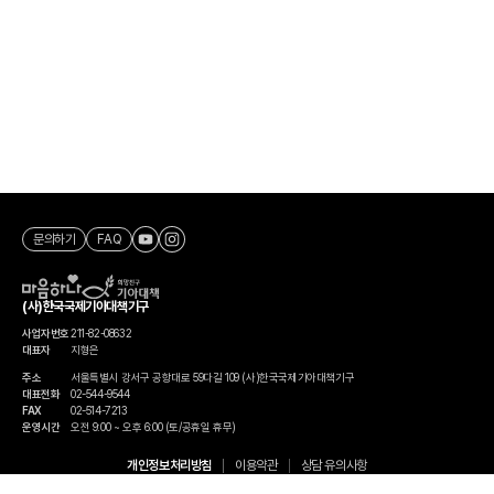
문의하기
FAQ
(사)한국국제기아대책기구
사업자번호
211-82-08632
대표자
지형은
주소
서울특별시 강서구 공항대로 59다길 109 (사)한국국제기아대책기구
대표전화
02-544-9544
FAX
02-514-7213
운영시간
오전 9:00 ~ 오후 6:00 (토/공휴일 휴무)
개인정보처리방침
이용약관
상담 유의사항