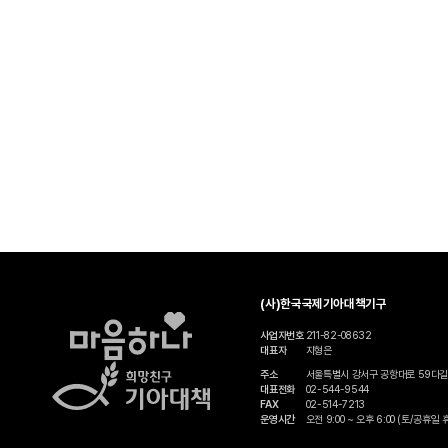
(사)한국국제기아대책기구
사업자번호
211-82-08632
대표자
지형은
주소
서울특별시 강서구 공항대로 59다길
대표전화
02-544-9544
FAX
02-514-7213
운영시간
오전 9:00 ~ 오후 6:00 (토/공휴일 