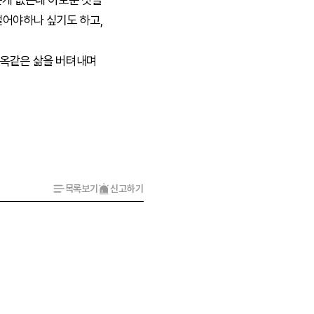
떨어야하나 싶기도 하고,
지옥같은 삶을 버텨내며
목록보기
신고하기