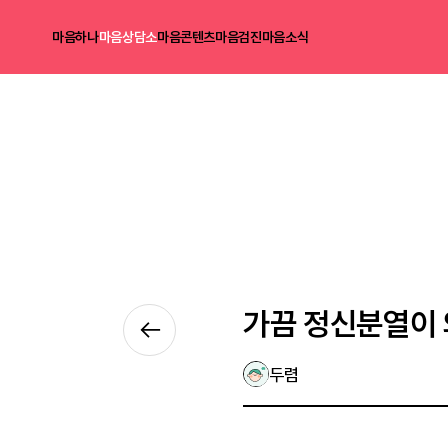
마음하나
마음상담소
마음콘텐츠
마음검진
마음소식
가끔 정신분열이 
두렴