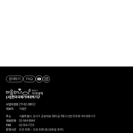
문의하기
FAQ
(사)한국국제기아대책기구
사업자번호
211-82-08632
대표자
지형은
주소
서울특별시 강서구 공항대로 59다길 109 (사)한국국제기아대책기구
대표전화
02-544-9544
FAX
02-514-7213
운영시간
오전 9:00 ~ 오후 6:00 (토/공휴일 휴무)