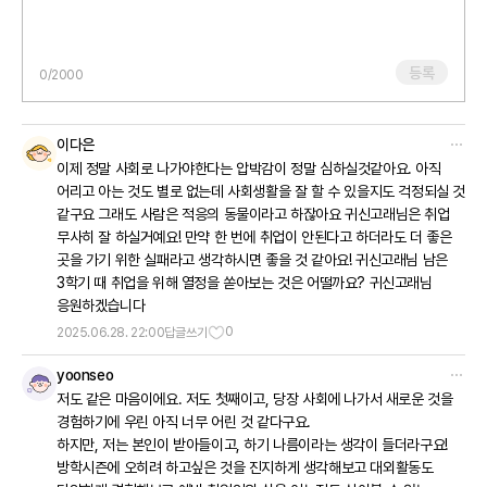
그런 마음이 더욱 드는 것 같기도 합니다.
귀신고래님께서는 어떨 때에 나의 그런 모습들을 보게 되시나요?
등록
0
/2000
어쩌면, 강의 시간에 교수님의 기대나 요구에 제대로 부응하지 못하는
것 같은 내 모습을 볼 때일 수도 있겠고,
다른 동기나 SNS에서 들은 다른 사람들에 대한 정보와 자신을
이다은
비교하게 되었을 때일 수도 있고,
이제 정말 사회로 나가야한다는 압박감이 정말 심하실것같아요. 아직
혹은 나의 가족들이 나에게 하는 말이나 행동들에서 그 지점들이
어리고 아는 것도 별로 없는데 사회생활을 잘 할 수 있을지도 걱정되실 것
느껴질 수도 있을 것 같아요.
같구요 그래도 사람은 적응의 동물이라고 하잖아요 귀신고래님은 취업
무사히 잘 하실거예요! 만약 한 번에 취업이 안된다고 하더라도 더 좋은
분명한 것은, 그 누구도 충분히 준비가 된 상태로 졸업을 하거나 혹은
곳을 가기 위한 실패라고 생각하시면 좋을 것 같아요! 귀신고래님 남은
취업을 하게 되지는 않는다는 것입니다.
3학기 때 취업을 위해 열정을 쏟아보는 것은 어떨까요? 귀신고래님
또 때로는 내가 준비가 되어있는 것처럼 느껴져도,
응원하겠습니다
새로운 환경과 역할이라는 더욱 큰 세계를 만나면서 오히려 내가 할 수
있는 최대한의 폭이 넓어질 수 있게 되기도 합니다.
0
2025.06.28. 22:00
답글쓰기
지금의 내가 할 수 있는 몫에 집중하고 스스로를 만족해갈 수 있는
yoonseo
지점들을 계속해서 찾아가는 과정으로서, 대학의 졸업과 취업의 과정이
저도 같은 마음이에요. 저도 첫째이고, 당장 사회에 나가서 새로운 것을
좋은 기회가 될 것이라 생각해요.
경험하기에 우린 아직 너무 어린 것 같다구요.
하지만, 저는 본인이 받아들이고, 하기 나름이라는 생각이 들더라구요!
지금 나눠주신 고민이 나를 격려하고 다른 누구도 아닌 나 자신이 가장
방학시즌에 오히려 하고싶은 것을 진지하게 생각해보고 대외활동도
만족할 수 있는 방향으로 이끌어주는 데에 잘 활용될 수 있기를