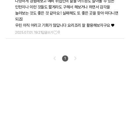
다양하게 경험해보고 예비 취업인의 삶을 어느정도 살아볼 수 있는
응원합니다!
인턴이나 이런 것들도 짧게라도 구해서 해보거나 하면서 감각을
늘려보는 것도 좋은 것 같아요 ! 실패해도 또 좋은 곳을 찾아 떠다니면
되죠!
우린 아직 어리고 기회가 많답니다 요리조리 잘 활용해보자구요 ♥
0
2025.07.01. 19:21
답글쓰기
1