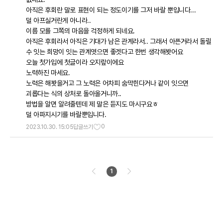
아직은 후회란 말로 표현이 되는 정도이기를 그저 바랄 뿐입니다...
덜 아프실거란게 아니라..
이름 모를 그쪽의 마음을 걱정하게 되네요.
아직은 후회라서 아직은 기대가 남은 관계라서.. 그래서 아픈거라서 돌릴
수 잇는 희망이 잇는 관계엿으면 좋겟다고 한번 생각해봣어요
오늘 첫가입에 첫글이라 오지랖이에요
노력하진 마세요.
노력은 해봣을거고 그 노력은 어차피 숨막힌다거나 같이 잇으면
괴롭다는 식의 상처로 돌아올거니까..
방법을 알면 알려줄텐데 제 말은 듣지도 마시구요ㅎ
덜 아파지시기를 바랄뿐입니다.
0
2023.10.30. 15:05
답글쓰기
1