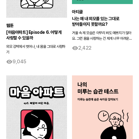
아티클
나는 왜 내 외모를 있는 그대로
받아들이지 못할까요?
웹툰
[마음아파트] Episode 6. 어떻게
거울 속 제 모습은 아무리 봐도 예쁘지가 않아
사랑할 수 있을까
요. 그런 몸을 사랑하는 건 제게 너무 어려운
일이에요.
외모 강박에서 벗어나, 내 몸을 그대로 사랑하
2,422
기
9,045