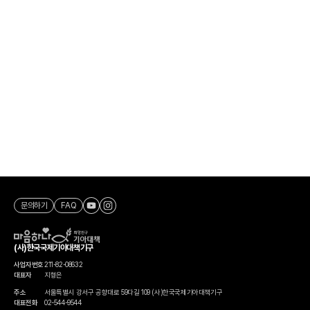
문의하기
FAQ
(사)한국국제기아대책기구
사업자번호
211-82-08632
대표자
지형은
주소
서울특별시 강서구 공항대로 59다길 109 (사)한국국제기아대책기구
대표전화
02-544-9544