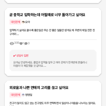
곧 중학교 입학하는데 어릴때로 너무 돌아가고 싶어요
대인관계
요야
입학하기 싫어요 클수록 좋은일은 무슨 안 좋은 일들만 생겨요 제 주변의 제일 친한 친
구끼리 ...
305
1
3
✔️
상담사 답변
요야님 안녕하세요. 졸업과 입학을 앞두고 여러 관계가 한꺼번에 흔들리니
마음이 더 복잡했을 것 같아요. ...
외로움과 나쁜 연애의 고리를 끊고 싶어요
대인관계
영영일
친구가 많지도 않고 있는 친구랑도 자주 연락하면서 일상이나 마음을 나누지는 않아요.