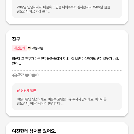
Why님 안녕하세요. 마음속 고민을 나눠주셔서 감사합니다. Why님, 글을
읽으면서 지금 가장 큰 " ...
친구
대인관계
야옹야옹
최근에 그 친구가 다른 친구들과 즐겁게 지내는걸 보면 이상하게도 괜히 질투가 나요.
원래 ...
307
0
0
✔️
상담사 답변
야옹야옹님 안녕하세요. 마음속 고민을 나눠주셔서 감사해요. 이야기를
읽으면서, 야옹야옹님이 불안함 마 ...
여친한테 상처를 줬어요.