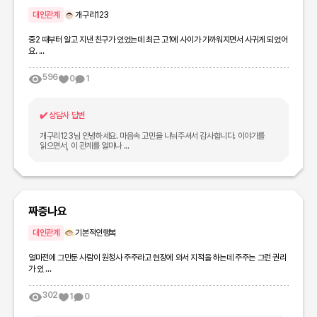
대인관계
개구리123
중2 때부터 알고 지낸 친구가 있었는데 최근 고1에 사이가 가까워지면서 사귀게 되었어
요. ...
596
0
1
✔️
상담사 답변
개구리123님 안녕하세요. 마음속 고민을 나눠주셔서 감사합니다. 이야기를
읽으면서, 이 관계를 얼마나 ...
짜증나요
대인관계
기본적인행복
얼마전에 그만둔 사람이 원청사 주주라고 현장에 와서 지적을 하는데 주주는 그런 권리
가 있 ...
302
1
0