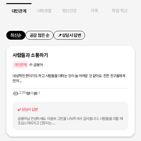
업
사회생활
정신건강
가족
학업·학교
습
대인관계
최신순
공감 많은 순
📌상담사 답변
사람들과 소통하기
대인관계
금붕어
내성적인 편이기도 하고 사람들을 대하는 것이 늘 어려운 것 같아요. 친한 친구들에게
먼저 ...
239
0
1
✔️
상담사 답변
금붕어님 안녕하세요. 마음속 고민을 나눠주셔서 감사합니다. 사람들을 대할 때
조심스러워지고 긴장되는 ...