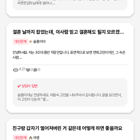
따뜻한감자님에게 얼마나 ...
결혼 날까지 잡았는데, 이사람 믿고 결혼해도 될지 모르겠어
요..!
대인관계
슬픔이야
안녕하세요 저는 30대 중반 직장인입니다. 표면적으로 보면 연애고민이지만, 그 속은
사람 ...
421
2
0
✔️
상담사 답변
슬픔이야님 안녕하세요. 마음속 고민을 나눠주셔서 감사합니다. 글을 읽으면서,
이 고민이 단순히 "결 ...
친구랑 갑자기 멀어져버린 거 같은데 어떻게 하면 좋을까요
대인관계
여명