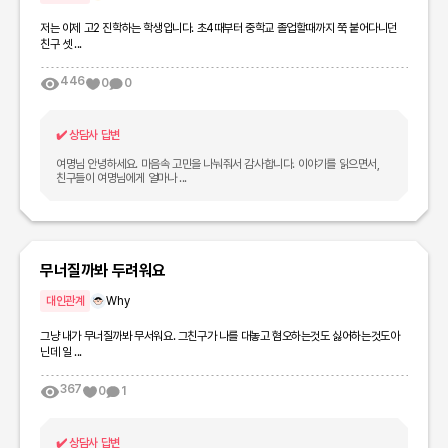
저는 이제 고2 진학하는 학생입니다. 초4때부터 중학교 졸업할때까지 쭉 붙어다니던
친구 셋 ...
446
0
0
✔️
상담사 답변
여명님 안녕하세요. 마음속 고민을 나눠줘서 감사합니다. 이야기를 읽으면서,
친구들이 여명님에게 얼마나 ...
무너질까봐 두려워요
대인관계
Why
그냥 내가 무너질까봐 무서워요. 그친구가 나를 대놓고 혐오하는것도 싫어하는것도아
닌데 일 ...
367
0
1
✔️
상담사 답변