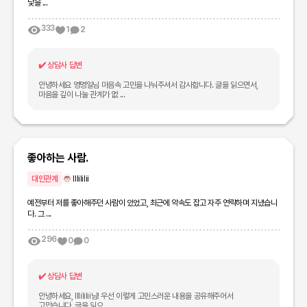
낯을 ...
333
1
2
✔️
상담사 답변
안녕하세요 영영일님 마음속 고민을 나눠주셔서 감사합니다. 글을 읽으면서,
마음을 깊이 나눌 관계가 없 ...
좋아하는 사람.
대인관계
lllililii
예전부터 저를 좋아해주던 사람이 있었고, 최근에 약속도 잡고 자주 연락하며 지냈습니
다. 그 ...
296
0
0
✔️
상담사 답변
안녕하세요, lllililii님! 우선 이렇게 고민스러운 내용을 공유해주어서
고맙습니다. 글을 읽으 ...