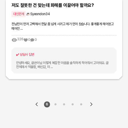
저도 잘못한 건 맞는데 화해를 이끌어야 할까요?
대인관계
Syeondon34
전남친이 먼저 고백해서 한달 좀 넘게 사귀고 제가 먼저 찼습니다. 좋게좋게 헤어졌고
헤어진 ...
326
0
0
✔️
상담사 답변
안녕하세요, 글쓴이님 이렇게 복잡한 마음을 솔직하게 적어줘서 고마워요. 글
전체에서 억울함, 배신감, 미 ...
6