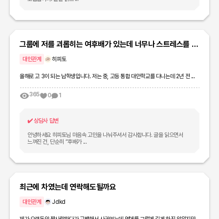
그룹에 저를 괴롭히는 여후배가 있는데 너무나 스트레스를 받
아서 최대한 온화하게 해결할 수 있는 방법이 필요합니다...
대인관계
히피토
올해로 고 3이 되는 남학생입니다. 저는 중, 고등 통합 대안학교를 다니는데 2년 전 ...
365
0
1
✔️
상담사 답변
안녕하세요 히피토님 마음속 고민을 나눠주셔서 감사합니다. 글을 읽으면서
느껴진 건, 단순히 “후배가 ...
최근에 차였는데 연락해도될까요
대인관계
Jdkd