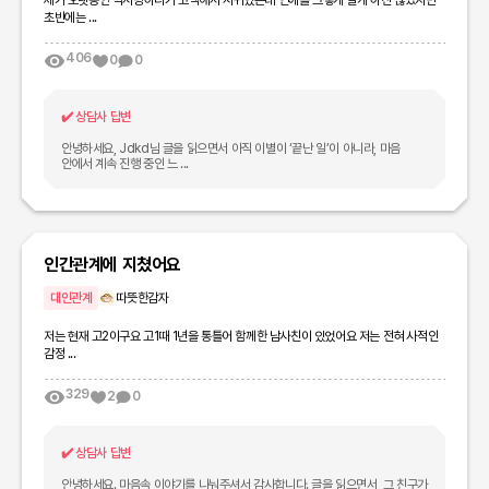
제가 오랫동안 짝사랑하다가 고백해서 사귀었는데 연애를 그렇게 길게 하진 않았지만
초반에는 ...
406
0
0
✔️
상담사 답변
안녕하세요, Jdkd님 글을 읽으면서 아직 이별이 ‘끝난 일’이 아니라, 마음
안에서 계속 진행 중인 느 ...
인간관계에 지쳤어요
대인관계
따뜻한감자
저는 현재 고2이구요 고1때 1년을 통틀어 함께한 남사친이 있었어요 저는 전혀 사적인
감정 ...
329
2
0
✔️
상담사 답변
안녕하세요. 마음속 이야기를 나눠주셔서 감사합니다. 글을 읽으면서, 그 친구가