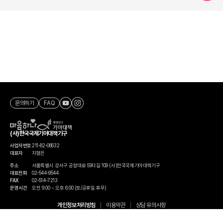
문의하기
FAQ
(사)한국국제기아대책기구
사업자번호
211-82-08632
대표자
지형은
주소
서울특별시 강서구 공항대로 59다길 109 (사)한국국제기아대책기구
대표전화
02-544-9544
FAX
02-514-7213
운영시간
오전 9:00 ~ 오후 6:00 (토/공휴일 휴무)
개인정보처리방침
이용약관
상담 유의사항