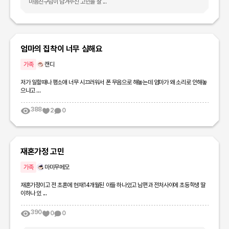
마음친구님이 남겨주신 고민을 잘 ...
엄마의 집착이 너무 심해요
가족
캔디
저가 일할때나 평소애 너무 시끄러워서 폰 무음으로 해놓는데 엄마가 왜 소리로 안해놓
으냐고 ...
388
2
0
재혼가정 고민
가족
마미무메모
재혼가정이고 전 초혼에 현재14개월된 아들 하나있고 남편과 전처사이에 초등학생 딸
이하나 있 ...
390
0
0