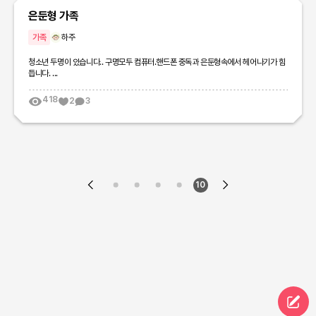
은둔형 가족
가족
하주
청소년 두명이 있습니다.. 구명모두 컴퓨터.핸드폰 중독과 은둔형속에서 헤어나기가 힘
듭니다. ...
418
2
3
10