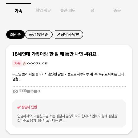
강
학업·학교
습관·태도
성
중독
가족
최신순
공감 많은 순
📌상담사 답변
18세인데 가족이랑 한 달 째 틈만 나면 싸워요
가족
ㅇㅇㅇㅈㄴㅇㄹ
부모님 몰래 서울 올라가서 혼났던 날을 기점으로 하루하루 계~속 싸워요 아빠는 그때
엄청 ...
488
2
3
✔️
상담사 답변
안녕하세요. 마음친구님 저는 상담사 김상화라고 합니다! 먼저 이렇게 상담을
찾아주고 용기 내줘서 고맙다는 말 ...