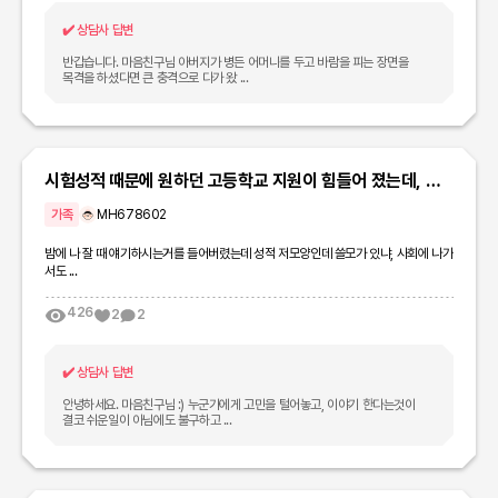
✔️
상담사 답변
반갑습니다. 마음친구님 아버지가 병든 어머니를 두고 바람을 피는 장면을
목격을 하셨다면 큰 충격으로 다가 왔 ...
시험성적 때문에 원하던 고등학교 지원이 힘들어 졌는데, 부
모님이 너무 몰아붙이셔서 속상하고 힘들어요…
가족
MH678602
밤에 나 잘 때 얘기하시는거를 들어버렸는데 성적 저모양인데 쓸모가 있냐, 사회에 나가
서도 ...
426
2
2
✔️
상담사 답변
안녕하세요. 마음친구님 :) 누군가에게 고민을 털어놓고, 이야기 한다는것이
결코 쉬운일이 아님에도 불구하고 ...