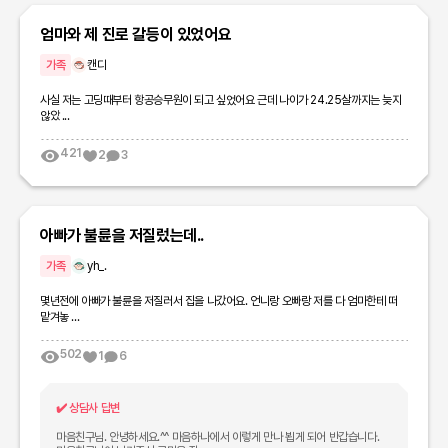
엄마와 제 진로 갈등이 있었어요
가족
캔디
사실 저는 고딩때부터 항공승무원이 되고 싶었어요 근데 나이가 24.25살까지는 늦지
않았 ...
421
2
3
아빠가 불륜을 저질렀는데..
가족
yh_.
몇년전에 아빠가 불륜을 저질러서 집을 나갔어요. 언니랑 오빠랑 저를 다 엄마한테 떠
맡겨놓 ...
502
1
6
✔️
상담사 답변
마음친구님. 안녕하세요.^^ 마음하나에서 이렇게 만나 뵙게 되어 반갑습니다.