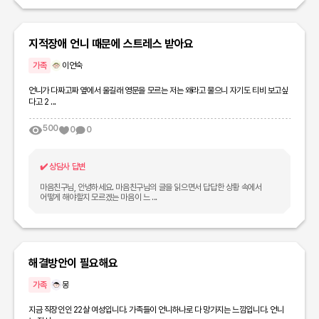
지적장애 언니 때문에 스트레스 받아요
가족
이언숙
언니가 다짜고짜 옆에서 울길래 영문을 모르는 저는 왜라고 물으니 자기도 티비 보고싶
다고 2 ...
500
0
0
✔️
상담사 답변
마음친구님, 안녕하세요. 마음친구님의 글을 읽으면서 답답한 상황 속에서
어떻게 해야할지 모르겠는 마음이 느 ...
해결방안이 필요해요
가족
몽
지금 직장인인 22살 여성입니다. 가족들이 언니하나로 다 망가지는 느낌입니다. 언니