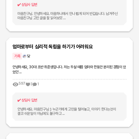
✔️
상담사 답변
마음친구님. 안녕하세요. 마음하나에서 만나 뵙게 되어 반갑습니다. 남겨주신
마음친구님 고민 글을 잘 읽어보았 ...
엄마로부터 심리적 독립을 하기가 어려워요
가족
닻
안녕하세요, 30대 초반 취준생입니다. 저는 두살 때쯤 엄마와 한동안 분리된 경험이 있
었던 ...
597
3
1
✔️
상담사 답변
안녕하세요. 마음친구님 :) 누군가에게 고민을 털어놓고, 이야기 한다는것이
결코 쉬운일이 아님에도 불구하고 ...