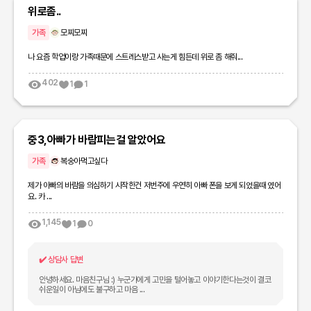
위로좀..
가족
모찌모찌
나 요즘 학업이랑 가족때문에 스트레스받고 사는게 힘든데 위로 좀 해줘...
402
1
1
중3,아빠가 바람피는걸 알았어요
가족
복숭아먹고싶다
제가 아빠의 바람을 의심하기 시작한건 저번주에 우연히 아빠 폰을 보게 되었을때 였어
요. 카 ...
1,145
1
0
✔️
상담사 답변
안녕하세요. 마음친구님 :) 누군가에게 고민을 털어놓고 이야기한다는것이 결코
쉬운일이 아님에도 불구하고 마음 ...