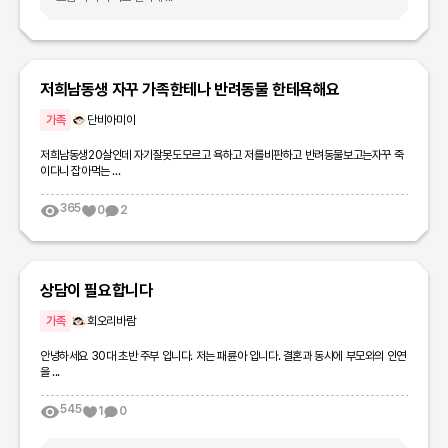
저희남동생 자꾸 가족한테나 반려동물 한테욕해요
가족
단비아미이
저희남동생20살인데 자기잘못도모르고 욕하고 저를비판하고 반려동물보고는자꾸 죽
이다니 잡아먹는 ...
365
0
2
상담이 필요합니다
가족
회오리바람
안녕하세요 30대 초반 주부 입니다. 저는 패륜아 입니다. 결혼과 동시에 부모와의 인연
을 ...
545
1
0