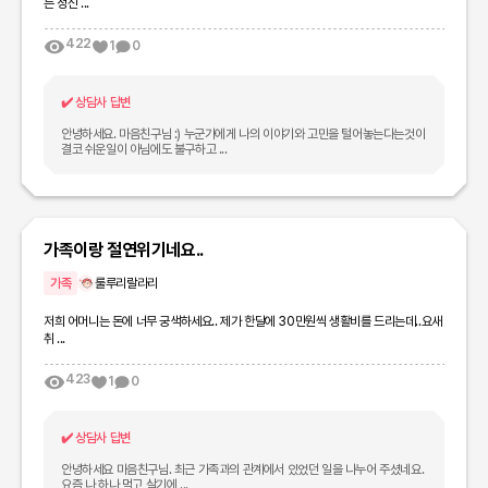
는 정신 ...
422
1
0
✔️
상담사 답변
안녕하세요. 마음친구님 :) 누군가에게 나의 이야기와 고민을 털어놓는다는것이
결코 쉬운일이 아님에도 불구하고 ...
가족이랑 절연위기네요..
가족
룰루리랄라리
저희 어머니는 돈에 너무 궁색하세요.. 제가 한달에 30만원씩 생활비를 드리는데..요새
취 ...
423
1
0
✔️
상담사 답변
안녕하세요 마음친구님. 최근 가족과의 관계에서 있었던 일을 나누어 주셨네요.
요즘 나 하나 먹고 살기에 ...