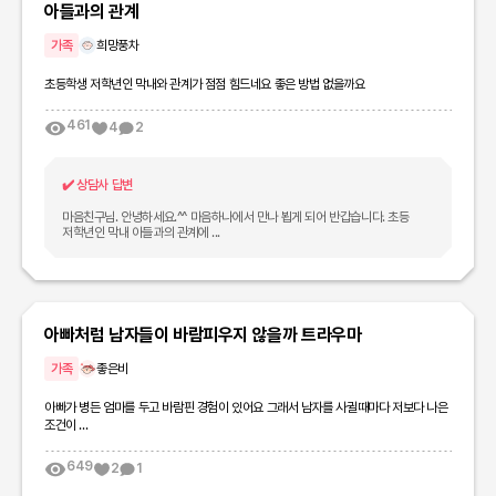
아들과의 관계
가족
희망풍차
초등학생 저학년인 막내와 관계가 점점 힘드네요 좋은 방법 없을까요
461
4
2
✔️
상담사 답변
마음친구님. 안녕하세요.^^ 마음하나에서 만나 뵙게 되어 반갑습니다. 초등
저학년인 막내 아들과의 관계에 ...
아빠처럼 남자들이 바람피우지 않을까 트라우마
가족
좋은비
아빠가 병든 엄마를 두고 바람핀 경험이 있어요 그래서 남자를 사귈때마다 저보다 나은
조건이 ...
649
2
1