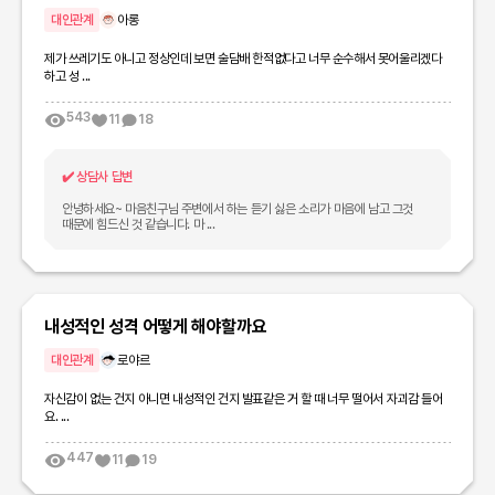
대인관계
아롱
제가 쓰레기도 아니고 정상인데 보면 술담배 한적없다고 너무 순수해서 못어울리겠다
하고 성 ...
543
11
18
✔️
상담사 답변
안녕하세요~ 마음친구님 주변에서 하는 듣기 싫은 소리가 마음에 남고 그것
때문에 힘드신 것 같습니다. 마 ...
내성적인 성격 어떻게 해야할까요
대인관계
로야르
자신감이 없는 건지 아니면 내성적인 건지 발표같은 거 할 때 너무 떨어서 자괴감 들어
요. ...
447
11
19