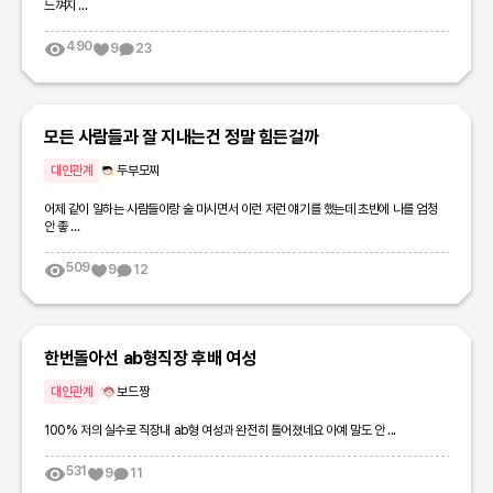
느껴지 ...
490
9
23
모든 사람들과 잘 지내는건 정말 힘든걸까
대인관계
두부모찌
어제 같이 일하는 사람들이랑 술 마시면서 이런 저런 얘기를 했는데 초반에 나를 엄청
안 좋 ...
509
9
12
한번돌아선 ab형직장 후배 여성
대인관계
보드짱
100% 저의 실수로 직장내 ab형 여성과 완전히 틀어졌네요 아예 말도 안 ...
531
9
11