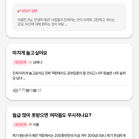
✔️
상담사 답변
마음친구님, 안녕하세요? 사람들과 친해지는 것이 어려워 고민하고 계시는
군요. 자신에 대해 밝히는 것이 부담 ...
미치게 놀고싶어요
대인관계
심예나
진짜 미치게 놀고싶어요 진짜 학원에서도 공부집중이 잘 안되고 너무 못놀면 너무 슬퍼
요 남녀 ...
415
9
10
월급 많이 못받으면 여자들도 무시하나요?
대인관계
아롱
제가 받는돈이 예전 직장에서는 200중반인데 지금 겨우 200넘다보니 제가 한심하게