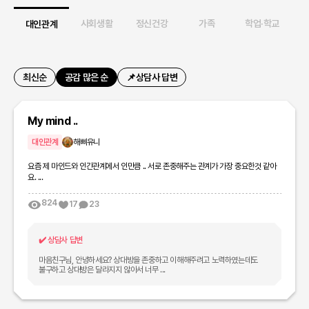
업
사회생활
정신건강
가족
학업·학교
습
대인관계
최신순
공감 많은 순
📌상담사 답변
My mind ..
대인관계
해삐유니
요즘 제 마인드와 인간관계에서 인만큼 .. 서로 존중해주는 관계가 가장 중요한것 같아
요. ...
824
17
23
✔️
상담사 답변
마음친구님, 안녕하세요? 상대방을 존중하고 이해해주려고 노력하였는데도
불구하고 상대방은 달라지지 않아서 너무 ...