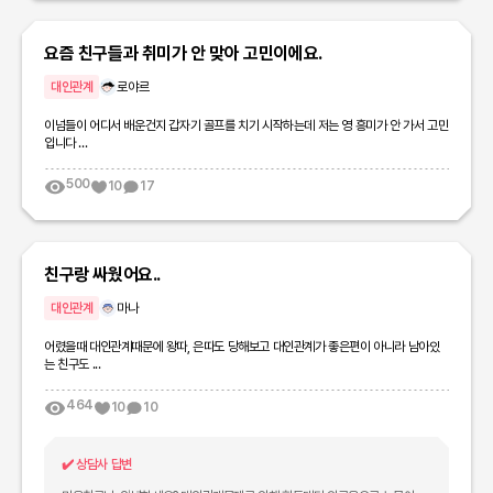
요즘 친구들과 취미가 안 맞아 고민이에요.
대인관계
로야르
이넘들이 어디서 배운건지 갑자기 골프를 치기 시작하는데 저는 영 흥미가 안 가서 고민
입니다 ...
500
10
17
친구랑 싸웠어요..
대인관계
마나
어렸을때 대인관계때문에 왕따, 은따도 당해보고 대인관계가 좋은편이 아니라 남아있
는 친구도 ...
464
10
10
✔️
상담사 답변