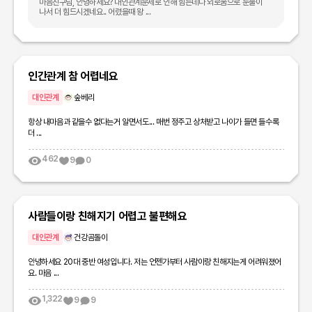
마음친구님, 안녕하세요? 대인관계문제로 인해 힘든데다 외로움으로 눈물이
나서 더 힘드시겠네요.. 어렸을때 왕 ...
인간관계 참 어렵네요
대인관계
숲베리
항상 내마음과 같을수 없다는거 알면서도... 매번 정주고 상처받고 나이가 들면 들수록
더 ...
462
9
0
사람들이랑 친해지기 어렵고 불편해요
대인관계
건강곰돌이
안녕하세요 20대 중반 여성입니다. 저는 언젠가부터 사람이랑 친해지는게 어려워졌어
요. 마음 ...
1,322
9
9