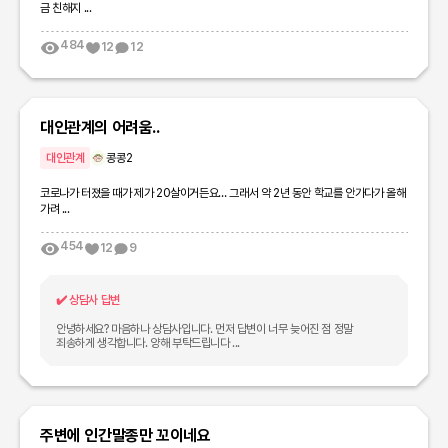
금 친해지 ...
484
12
12
대인관계의 어려움..
대인관계
콩콩2
코로나가 터졌을 때가 제가 20살이거든요… 그래서 약 2년 동안 학교를 안가다가 올해
가려 ...
454
12
9
✔️
상담사 답변
안녕하세요? 마음하나 상담사입니다. 먼저 답변이 너무 늦어진 점 정말
죄송하게 생각합니다. 양해 부탁드립니다 ...
주변에 인간말종만 꼬이네요