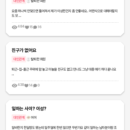
대인관계
탈퇴한 회원
요즘 하나씩 안맞으면 틀어져서 제가 이상한건지 좀 안좋네요.. 어떤식으로 대해야할지
도 모 ...
484
15
16
친구가 없어요
대인관계
탈퇴한 회원
퇴근-집-출근 주위에 맘 놓고 터놓을 친구도 없고 만나도 그냥 대충 얘기 하다 끝나요
...
438
14
0
일하는 사이? 이성?
대인관계
어어
알바한지 한달정도 됐는데 일주일에 한번 많으면 두번가요 같이 일하는 남자분이랑 조