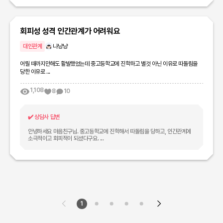
회피성 성격 인간관계가 어려워요
대인관계
냐냥냥
어릴 때까지만해도 활발했었는데 중고등학교에 진학하고 별것 아닌 이유로 따돌림을
당한 이유로 ...
1,108
8
10
✔️
상담사 답변
안녕하세요 마음친구님. 중고등학교에 진학해서 따돌림을 당하고, 인간관계에
소극적이고 회피적이 되셨다구요. ...
1