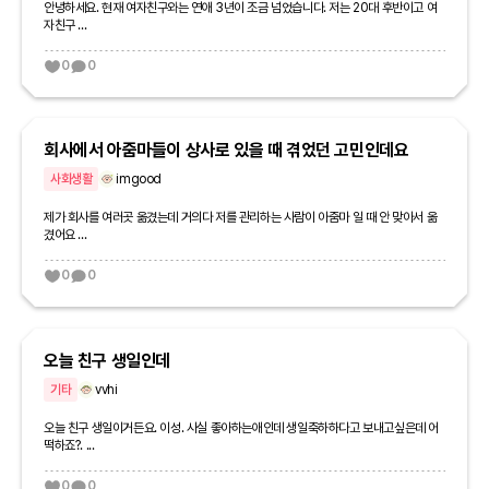
안녕하세요. 현재 여자친구와는 연애 3년이 조금 넘었습니다. 저는 20대 후반이고 여
자친구 ...
0
0
회사에서 아줌마들이 상사로 있을 때 겪었던 고민인데요
사회생활
imgood
제가 회사를 여러곳 옮겼는데 거의다 저를 관리하는 사람이 아줌마 일 때 안 맞아서 옮
겼어요 ...
0
0
오늘 친구 생일인데
기타
vvhi
오늘 친구 생일이거든요. 이성. 사실 좋아하는애인데 생일축하하다고 보내고싶은데 어
떡하죠?. ...
0
0